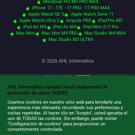
MacBook Pro M5 PRO MAX
iPhone 17 - 17E - 17 PRO - 17 PRO MAX
Apple Watch SE 3
Apple Watch Serie 11
Apple Watch Ultra 3
Airpods PRO
iPad Pro M5
iPad Air M4
iPad Air M4
iPad Mini A17 Pro
Mac Mini
Mac Mini M4 PRO
Mac Studio M4 MAX
Mac Studio M3 ULTRA
© 2026 AHL Informática
AHL Informática cumple con el reglamento de
protección de datos (RGPD)
Usamos cookies en nuestro sitio web para brindarle una
experiencia más relevante; recordando sus preferencias y
visitas repetidas. Al hacer clic en "Acepto", usted aprueba el
uso de TODAS las cookies. Sin embargo, puede visitar
"Configuración de cookies" para proporcionar un
consentimiento controlado.