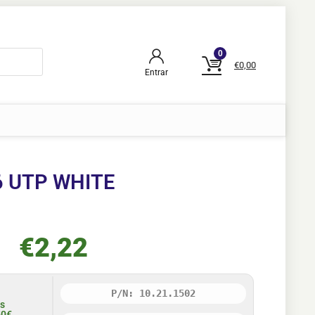
0
€
0,00
Entrar
6 UTP WHITE
€
2,22
P/N: 10.21.1502
is
50€