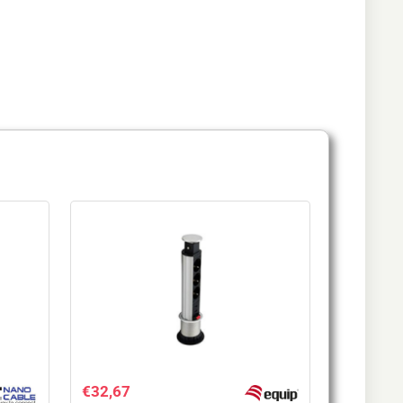
€
32,67