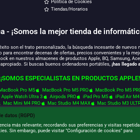
Política de Cookies
Tiendas/Horarios
a - ¡Somos la mejor tienda de informátic
éxito son el trato personalizado, la búsqueda incesante de nuevos 
o para encontrar decenas de ofertas, precios convenientes y la mej
tock en nuestros almacenes de productos Apple, BQ, Samsung, Acer,
 apropiado. Si buscas buenos ordenadores portátiles,
¡has llegado a
¡SOMOS ESPECIALISTAS EN PRODUCTOS APPLE!
MacBook Pro M5
MacBook Pro M5 PRO
MacBook Pro M5 PR
Apple Watch Ultra 3
Airpods PRO
iPad Pro M5
iPad Air M4
Mac Mini M4 PRO
Mac Studio M4 MAX
Mac Studio M3 ULT
de datos (RGPD)
ncia más relevante; recordando sus preferencias y visitas repetida
ies. Sin embargo, puede visitar "Configuración de cookies" para