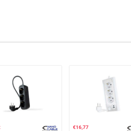
2
€
16,77