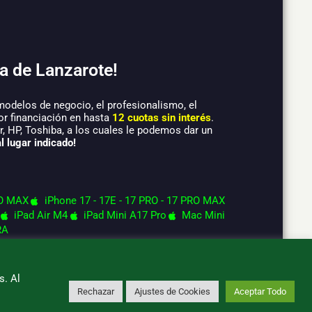
a de Lanzarote!
modelos de negocio, el profesionalismo, el
or financiación en hasta
12 cuotas sin interés
.
 HP, Toshiba, a los cuales le podemos dar un
l lugar indicado!
O MAX
iPhone 17 - 17E - 17 PRO - 17 PRO MAX
iPad Air M4
iPad Mini A17 Pro
Mac Mini
RA
s. Al
Rechazar
Ajustes de Cookies
Aceptar Todo