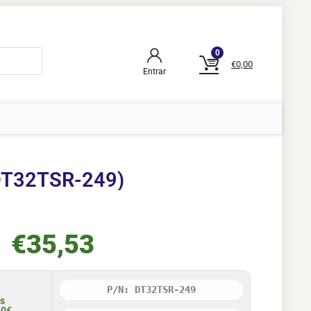
0
€
0,00
Entrar
(DT32TSR-249)
€
35,53
P/N: DT32TSR-249
is
50€