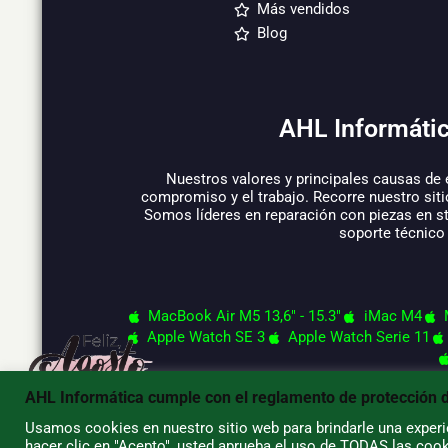
Más vendidos
Blog
AHL Informátic
Nuestros valores y principales causas de 
compromiso y el trabajo. Recorre nuestro siti
Somos líderes en reparación con piezas en s
soporte técnico
MacBook Air M5 13,6" - 15.3"
iMac M4
Apple Watch SE 3
Apple Watch Serie 11
AHL Informática cumple con el reglamento de protección 
Usamos cookies en nuestro sitio web para brindarle una experie
© 2026 AHL Informática
hacer clic en "Acepto", usted aprueba el uso de TODAS las cook