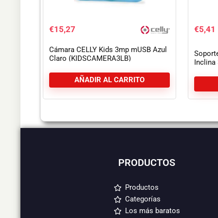
€
15,27
€
5,41
Cámara CELLY Kids 3mp mUSB Azul
Soport
Claro (KIDSCAMERA3LB)
Inclin
AÑADIR AL CARRITO
PRODUCTOS
Productos
Categorías
Los más baratos