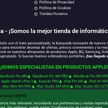
Política de Privacidad
Política de Cookies
Tiendas/Horarios
a - ¡Somos la mejor tienda de informátic
éxito son el trato personalizado, la búsqueda incesante de nuevos 
o para encontrar decenas de ofertas, precios convenientes y la mej
tock en nuestros almacenes de productos Apple, BQ, Samsung, Acer,
 apropiado. Si buscas buenos ordenadores portátiles,
¡has llegado a
¡SOMOS ESPECIALISTAS EN PRODUCTOS APPLE!
MacBook Pro M5
MacBook Pro M5 PRO
MacBook Pro M5 PR
Apple Watch Ultra 3
Airpods PRO
iPad Pro M5
iPad Air M4
Mac Mini M4 PRO
Mac Studio M4 MAX
Mac Studio M3 ULT
de datos (RGPD)
ncia más relevante; recordando sus preferencias y visitas repetida
ies. Sin embargo, puede visitar "Configuración de cookies" para