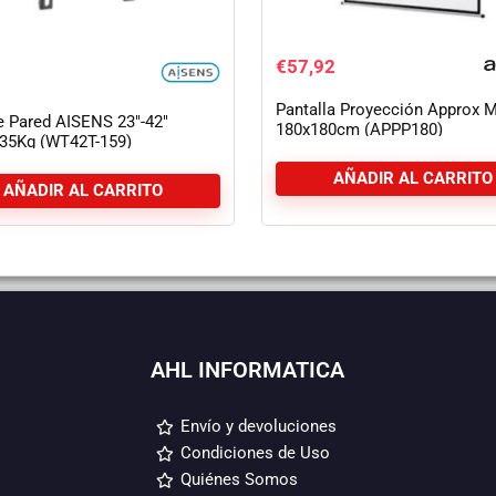
€
57,92
Pantalla Proyección Approx M
e Pared AISENS 23″-42″
180x180cm (APPP180)
a 35Kg (WT42T-159)
AÑADIR AL CARRITO
AÑADIR AL CARRITO
AHL INFORMATICA
Envío y devoluciones
Condiciones de Uso
Quiénes Somos