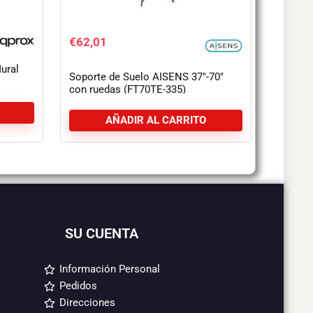
€
62,01
ural
Soporte de Suelo AISENS 37″-70″
con ruedas (FT70TE-335)
AÑADIR AL CARRITO
SU CUENTA
Información Personal
Pedidos
Direcciones