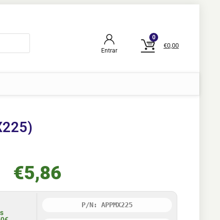
0
€
0,00
Entrar
X225)
€
5,86
P/N: APPMX225
is
50€