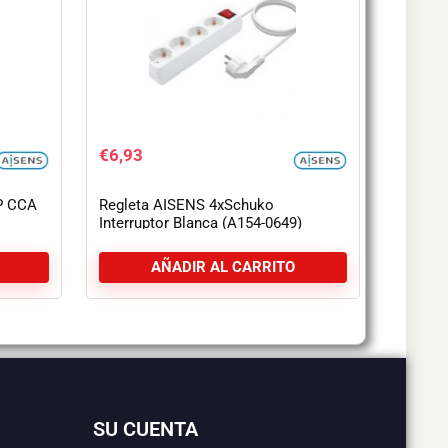
€
6,93
P CCA
Regleta AISENS 4xSchuko
Interruptor Blanca (A154-0649)
AÑADIR AL CARRITO
SU CUENTA