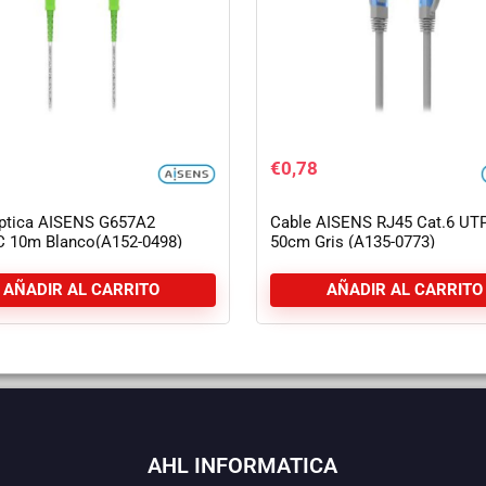
€
0,78
Óptica AISENS G657A2
Cable AISENS RJ45 Cat.6 UT
 10m Blanco(A152-0498)
50cm Gris (A135-0773)
AÑADIR AL CARRITO
AÑADIR AL CARRITO
AHL INFORMATICA