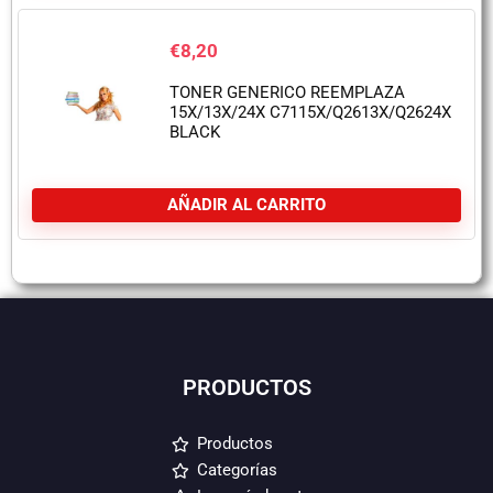
€
8,20
TONER GENERICO REEMPLAZA
15X/13X/24X C7115X/Q2613X/Q2624X
BLACK
AÑADIR AL CARRITO
PRODUCTOS
Productos
Categorías