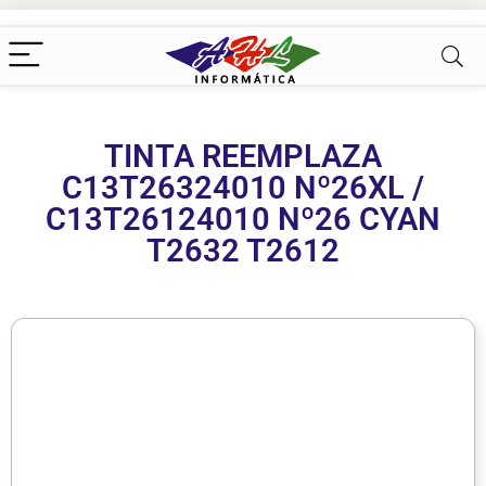
TINTA REEMPLAZA
C13T26324010 Nº26XL /
C13T26124010 Nº26 CYAN
T2632 T2612