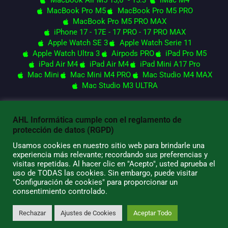
MacBook Pro M5
MacBook Pro M5 PRO
MacBook Pro M5 PRO MAX
iPhone 17 - 17E - 17 PRO - 17 PRO MAX
Apple Watch SE 3
Apple Watch Serie 11
Apple Watch Ultra 3
Airpods PRO
iPad Pro M5
iPad Air M4
iPad Air M4
iPad Mini A17 Pro
Mac Mini
Mac Mini M4 PRO
Mac Studio M4 MAX
Mac Studio M3 ULTRA
AHL Informática cumple con el reglamento de
© 2026 AHL Informática
protección de datos (RGPD)
Usamos cookies en nuestro sitio web para brindarle una
experiencia más relevante; recordando sus preferencias y
visitas repetidas. Al hacer clic en "Acepto", usted aprueba el
uso de TODAS las cookies. Sin embargo, puede visitar
"Configuración de cookies" para proporcionar un
consentimiento controlado.
Rechazar
Ajustes de Cookies
Aceptar Todo
0