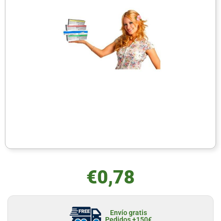
€
0,78
Envío gratis
Pedidos +150€