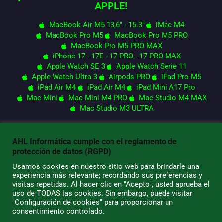
APPLE!
MacBook Air M5 13,6" - 15.3"
iMac M4
MacBook Pro M5
MacBook Pro M5 PRO
MacBook Pro M5 PRO MAX
iPhone 17 - 17E - 17 PRO - 17 PRO MAX
Apple Watch SE 3
Apple Watch Serie 11
Apple Watch Ultra 3
Airpods PRO
iPad Pro M5
iPad Air M4
iPad Air M4
iPad Mini A17 Pro
Mac Mini
Mac Mini M4 PRO
Mac Studio M4 MAX
Mac Studio M3 ULTRA
AHL Informática cumple con el reglamento de
© 2026 AHL Informática
protección de datos (RGPD)
Usamos cookies en nuestro sitio web para brindarle una
experiencia más relevante; recordando sus preferencias y
visitas repetidas. Al hacer clic en "Acepto", usted aprueba el
uso de TODAS las cookies. Sin embargo, puede visitar
"Configuración de cookies" para proporcionar un
consentimiento controlado.