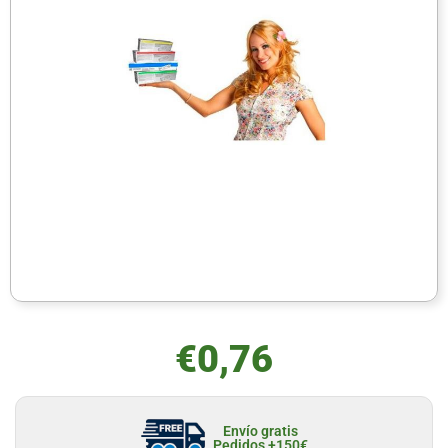
€
0,76
Envío gratis
Pedidos +150€