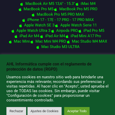
MacBook Air M5 13,6" - 15.3"
iMac M4
MacBook Pro M5
MacBook Pro M5 PRO
MacBook Pro M5 PRO MAX
iPhone 17 - 17E - 17 PRO - 17 PRO MAX
Apple Watch SE 3
Apple Watch Serie 11
Apple Watch Ultra 3
Airpods PRO
iPad Pro M5
iPad Air M4
iPad Air M4
iPad Mini A17 Pro
Mac Mini
Mac Mini M4 PRO
Mac Studio M4 MAX
Mac Studio M3 ULTRA
AHL Informática cumple con el reglamento de
© 2026 AHL Informática
protección de datos (RGPD)
Usamos cookies en nuestro sitio web para brindarle una
experiencia más relevante; recordando sus preferencias y
visitas repetidas. Al hacer clic en "Acepto", usted aprueba el
uso de TODAS las cookies. Sin embargo, puede visitar
"Configuración de cookies" para proporcionar un
consentimiento controlado.
Rechazar
Ajustes de Cookies
Aceptar Todo
0