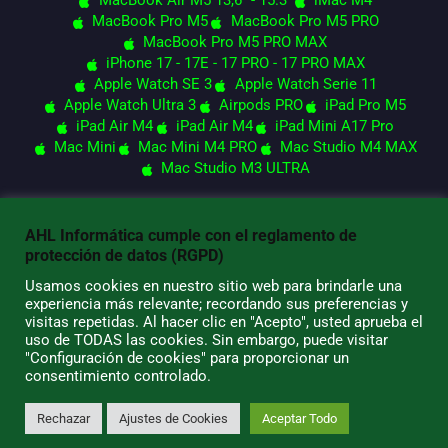
MacBook Air M5 13,6" - 15.3"
iMac M4
MacBook Pro M5
MacBook Pro M5 PRO
MacBook Pro M5 PRO MAX
iPhone 17 - 17E - 17 PRO - 17 PRO MAX
Apple Watch SE 3
Apple Watch Serie 11
Apple Watch Ultra 3
Airpods PRO
iPad Pro M5
iPad Air M4
iPad Air M4
iPad Mini A17 Pro
Mac Mini
Mac Mini M4 PRO
Mac Studio M4 MAX
Mac Studio M3 ULTRA
AHL Informática cumple con el reglamento de
© 2026 AHL Informática
protección de datos (RGPD)
Usamos cookies en nuestro sitio web para brindarle una
experiencia más relevante; recordando sus preferencias y
visitas repetidas. Al hacer clic en "Acepto", usted aprueba el
uso de TODAS las cookies. Sin embargo, puede visitar
"Configuración de cookies" para proporcionar un
consentimiento controlado.
Rechazar
Ajustes de Cookies
Aceptar Todo
0