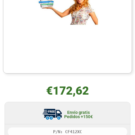
€
172,62
Envío gratis
Pedidos +150€
P/N: CF412XC