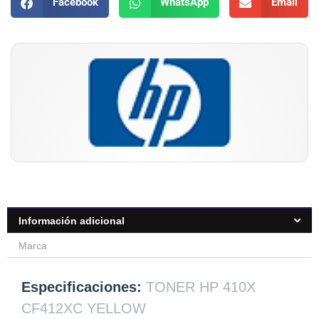
Facebook
WhatsApp
Email
Información adicional
Marca
Especificaciones:
TONER HP 410X
CF412XC YELLOW