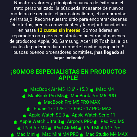
Nuestros valores y principales causas de éxito son el
trato personalizado, la búsqueda incesante de nuevos
modelos de negocio, el profesionalismo, el compromiso
y el trabajo. Recorre nuestro sitio para encontrar decenas
de ofertas, precios convenientes y la mejor financiación
en hasta
12 cuotas sin interés
. Somos líderes en
reparación con piezas en stock en nuestros almacenes
de productos Apple, BQ, Samsung, Acer, HP, Toshiba, a los
cuales le podemos dar un soporte técnico apropiado. Si
buscas buenos ordenadores portátiles,
¡has llegado al
lugar indicado!
¡SOMOS ESPECIALISTAS EN PRODUCTOS
APPLE!
MacBook Air M5 13,6" - 15.3"
iMac M4
MacBook Pro M5
MacBook Pro M5 PRO
MacBook Pro M5 PRO MAX
iPhone 17 - 17E - 17 PRO - 17 PRO MAX
Apple Watch SE 3
Apple Watch Serie 11
Apple Watch Ultra 3
Airpods PRO
iPad Pro M5
iPad Air M4
iPad Air M4
iPad Mini A17 Pro
Mac Mini
Mac Mini M4 PRO
Mac Studio M4 MAX