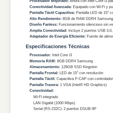
Procesador Mejorado:
Ahora con Intel Core i3 pa
Conectividad Avanzada:
Equipado con Wi-Fi y pu
Pantalla Táctil Capacitiva:
Pantalla LED de 15″ co
Alto Rendimiento:
8GB de RAM DDR4 Samsung y 1
Diseño Fanless:
Funcionamiento silencioso sin ven
Amplia Conectividad:
Incluye 2 puertos USB 3.0,
Adaptador de Energía Eficiente:
Fuente de alime
Especificaciones Técnicas
Procesador:
Intel Core i3
Memoria RAM:
8GB DDR4 Samsung
Almacenamiento:
128GB SSD Kingston
Pantalla Frontal:
LED de 15″ con resolución
Pantalla Táctil:
Capacitiva P-CAP con controlador
Pantalla Trasera:
1 VGA (Intel® HD Graphics)
Conectividad:
Wi-Fi integrado
LAN Gigabit (1000 Mbps)
Serial (RS-232C): 2 puertos DSUB-9P