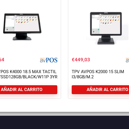
64
€
449,03
POS K4000 18.5 MAX TACTIL
TPV AVPOS K2000 15 SLIM
B/SSD128GB/BLACK/W11P 3YR
I3/8GB/M.2
TIA
128GB/WIFI/BLUETOOTH/LAN
3YR GAR
AÑADIR AL CARRITO
AÑADIR AL CARRITO