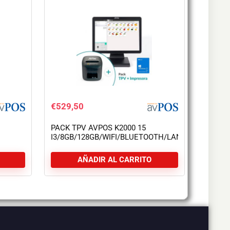
€
529,50
PACK TPV AVPOS K2000 15
I3/8GB/128GB/WIFI/BLUETOOTH/LAN
 1000
1000/W11P + TC15 USB
AÑADIR AL CARRITO