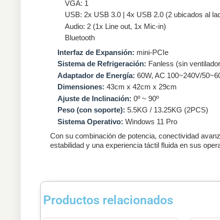
VGA: 1
USB: 2x USB 3.0 | 4x USB 2.0 (2 ubicados al lad
Audio: 2 (1x Line out, 1x Mic-in)
Bluetooth
Interfaz de Expansión:
mini-PCIe
Sistema de Refrigeración:
Fanless (sin ventilador
Adaptador de Energía:
60W, AC 100~240V/50~60
Dimensiones:
43cm x 42cm x 29cm
Ajuste de Inclinación:
0º ~ 90º
Peso (con soporte):
5.5KG / 13.25KG (2PCS)
Sistema Operativo:
Windows 11 Pro
Con su combinación de potencia, conectividad avan
estabilidad y una experiencia táctil fluida en sus oper
Productos relacionados