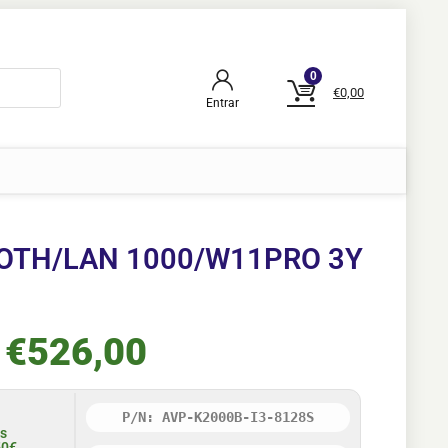
0
€
0,00
Entrar
OOTH/LAN 1000/W11PRO 3Y
€
526,00
P/N: AVP-K2000B-I3-8128S
is
50€