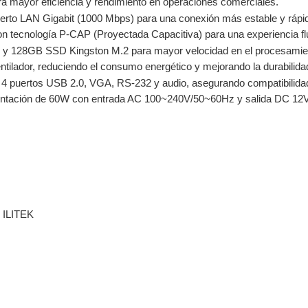
ra mayor eficiencia y rendimiento en operaciones comerciales.
erto LAN Gigabit (1000 Mbps) para una conexión más estable y rápi
n tecnología P-CAP (Proyectada Capacitiva) para una experiencia flui
28GB SSD Kingston M.2 para mayor velocidad en el procesamien
tilador, reduciendo el consumo energético y mejorando la durabilidad
 4 puertos USB 2.0, VGA, RS-232 y audio, asegurando compatibilidad
ntación de 60W con entrada AC 100~240V/50~60Hz y salida DC 12V
 ILITEK