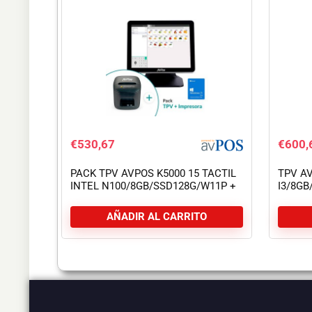
€
530,67
€
600,
PACK TPV AVPOS K5000 15 TACTIL
TPV AV
INTEL N100/8GB/SSD128G/W11P +
I3/8G
TC15 USB
GARAN
AÑADIR AL CARRITO