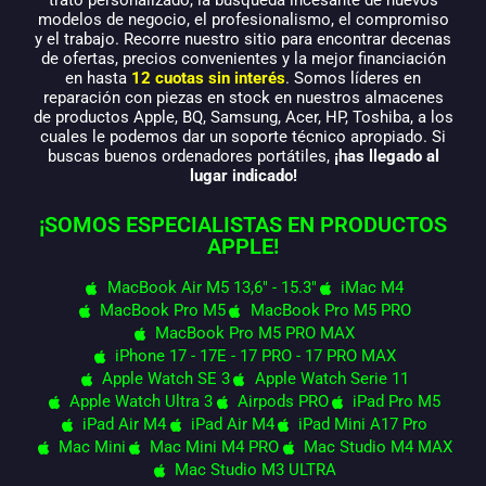
modelos de negocio, el profesionalismo, el compromiso
y el trabajo. Recorre nuestro sitio para encontrar decenas
de ofertas, precios convenientes y la mejor financiación
en hasta
12 cuotas sin interés
. Somos líderes en
reparación con piezas en stock en nuestros almacenes
de productos Apple, BQ, Samsung, Acer, HP, Toshiba, a los
cuales le podemos dar un soporte técnico apropiado. Si
buscas buenos ordenadores portátiles,
¡has llegado al
lugar indicado!
¡SOMOS ESPECIALISTAS EN PRODUCTOS
APPLE!
MacBook Air M5 13,6" - 15.3"
iMac M4
MacBook Pro M5
MacBook Pro M5 PRO
MacBook Pro M5 PRO MAX
iPhone 17 - 17E - 17 PRO - 17 PRO MAX
Apple Watch SE 3
Apple Watch Serie 11
Apple Watch Ultra 3
Airpods PRO
iPad Pro M5
iPad Air M4
iPad Air M4
iPad Mini A17 Pro
Mac Mini
Mac Mini M4 PRO
Mac Studio M4 MAX
Mac Studio M3 ULTRA