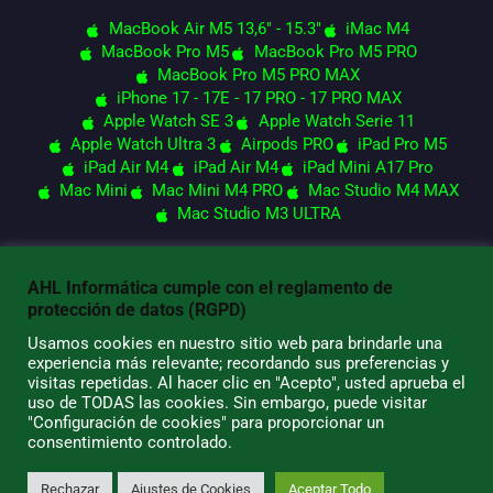
MacBook Air M5 13,6" - 15.3"
iMac M4
MacBook Pro M5
MacBook Pro M5 PRO
MacBook Pro M5 PRO MAX
iPhone 17 - 17E - 17 PRO - 17 PRO MAX
Apple Watch SE 3
Apple Watch Serie 11
Apple Watch Ultra 3
Airpods PRO
iPad Pro M5
iPad Air M4
iPad Air M4
iPad Mini A17 Pro
Mac Mini
Mac Mini M4 PRO
Mac Studio M4 MAX
Mac Studio M3 ULTRA
AHL Informática cumple con el reglamento de
© 2026 AHL Informática
protección de datos (RGPD)
Usamos cookies en nuestro sitio web para brindarle una
experiencia más relevante; recordando sus preferencias y
visitas repetidas. Al hacer clic en "Acepto", usted aprueba el
uso de TODAS las cookies. Sin embargo, puede visitar
"Configuración de cookies" para proporcionar un
consentimiento controlado.
Rechazar
Ajustes de Cookies
Aceptar Todo