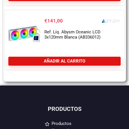
€
141,00
Ref. Líq. Abysm Oceanic LCD
3x120mm Blanca (AB336012)
AÑADIR AL CARRITO
PRODUCTOS
Productos