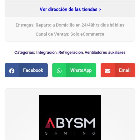
Ver dirección de las tiendas >
Entregas: Reparto a Domicilio en 24/48hrs días hábiles
Canal de Ventas: Solo eCommerce
Categorias:
Integración
,
Refrigeración
,
Ventiladores auxiliares
Facebook
WhatsApp
Email