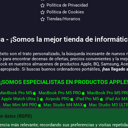
Política de Privacidad
Política de Cookies
Tiendas/Horarios
a - ¡Somos la mejor tienda de informátic
éxito son el trato personalizado, la búsqueda incesante de nuevos 
o para encontrar decenas de ofertas, precios convenientes y la mej
tock en nuestros almacenes de productos Apple, BQ, Samsung, Acer,
 apropiado. Si buscas buenos ordenadores portátiles,
¡has llegado a
¡SOMOS ESPECIALISTAS EN PRODUCTOS APPLE!
MacBook Pro M5
MacBook Pro M5 PRO
MacBook Pro M5 PR
Apple Watch Ultra 3
Airpods PRO
iPad Pro M5
iPad Air M4
Mac Mini M4 PRO
Mac Studio M4 MAX
Mac Studio M3 ULT
de datos (RGPD)
ncia más relevante; recordando sus preferencias y visitas repetida