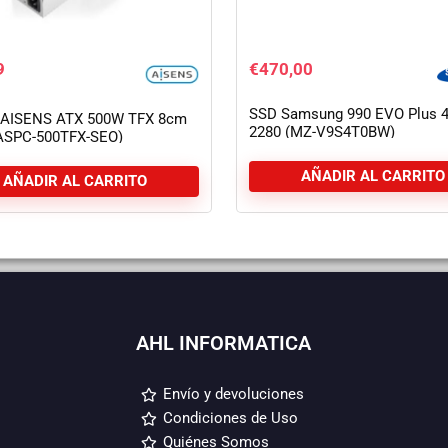
9
€
470,00
SSD Samsung 990 EVO Plus 
 AISENS ATX 500W TFX 8cm
2280 (MZ-V9S4T0BW)
(ASPC-500TFX-SEO)
AÑADIR AL CARRITO
AÑADIR AL CARRITO
AHL INFORMATICA
Envío y devoluciones
Condiciones de Uso
Quiénes Somos