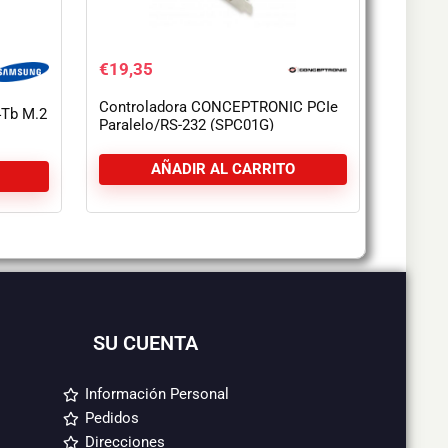
€
19,35
Controladora CONCEPTRONIC PCIe
4Tb M.2
Paralelo/RS-232 (SPC01G)
AÑADIR AL CARRITO
SU CUENTA
Información Personal
Pedidos
Direcciones