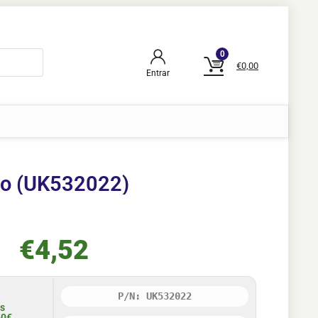
0
€
0,00
Entrar
o (UK532022)
€
4,52
P/N: UK532022
is
50€