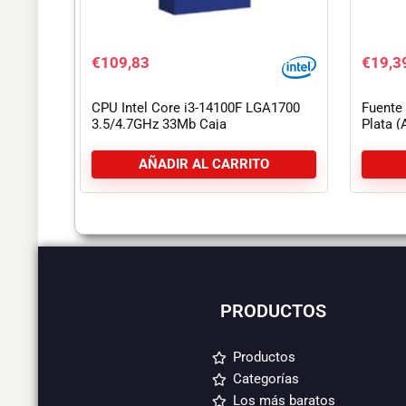
€
109,83
€
19,3
CPU Intel Core i3-14100F LGA1700
Fuente
3.5/4.7GHz 33Mb Caja
Plata 
AÑADIR AL CARRITO
PRODUCTOS
Productos
Categorías
Los más baratos