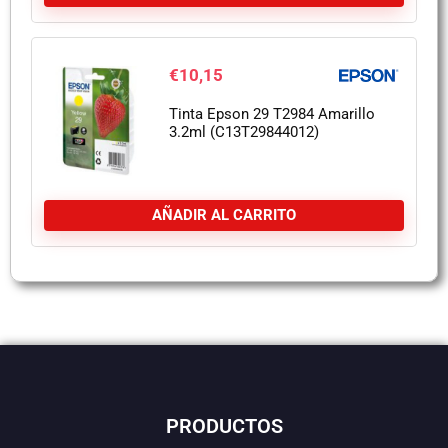
€
10,15
Tinta Epson 29 T2984 Amarillo
3.2ml (C13T29844012)
AÑADIR AL CARRITO
PRODUCTOS