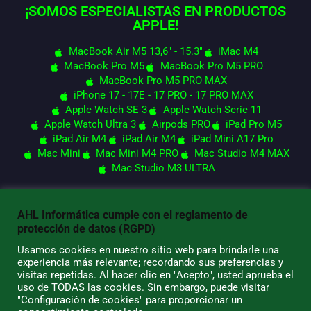
¡SOMOS ESPECIALISTAS EN PRODUCTOS
APPLE!
MacBook Air M5 13,6" - 15.3"
iMac M4
MacBook Pro M5
MacBook Pro M5 PRO
MacBook Pro M5 PRO MAX
iPhone 17 - 17E - 17 PRO - 17 PRO MAX
Apple Watch SE 3
Apple Watch Serie 11
Apple Watch Ultra 3
Airpods PRO
iPad Pro M5
iPad Air M4
iPad Air M4
iPad Mini A17 Pro
Mac Mini
Mac Mini M4 PRO
Mac Studio M4 MAX
Mac Studio M3 ULTRA
AHL Informática cumple con el reglamento de
© 2026 AHL Informática
protección de datos (RGPD)
Usamos cookies en nuestro sitio web para brindarle una
experiencia más relevante; recordando sus preferencias y
visitas repetidas. Al hacer clic en "Acepto", usted aprueba el
uso de TODAS las cookies. Sin embargo, puede visitar
"Configuración de cookies" para proporcionar un