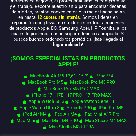
modelos de negocio, el profesionalismo, el compromiso
y el trabajo. Recorre nuestro sitio para encontrar decenas
de ofertas, precios convenientes y la mejor financiación
en hasta
12 cuotas sin interés
. Somos líderes en
reparación con piezas en stock en nuestros almacenes
de productos Apple, BQ, Samsung, Acer, HP, Toshiba, a los
cuales le podemos dar un soporte técnico apropiado. Si
buscas buenos ordenadores portátiles,
¡has llegado al
lugar indicado!
¡SOMOS ESPECIALISTAS EN PRODUCTOS
APPLE!
MacBook Air M5 13,6" - 15.3"
iMac M4
MacBook Pro M5
MacBook Pro M5 PRO
MacBook Pro M5 PRO MAX
iPhone 17 - 17E - 17 PRO - 17 PRO MAX
Apple Watch SE 3
Apple Watch Serie 11
Apple Watch Ultra 3
Airpods PRO
iPad Pro M5
iPad Air M4
iPad Air M4
iPad Mini A17 Pro
Mac Mini
Mac Mini M4 PRO
Mac Studio M4 MAX
Mac Studio M3 ULTRA