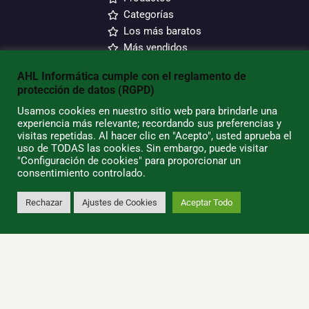
Categorías
Los más baratos
Más vendidos
Blog
AHL Informática cumple con el reglamento de
protección de datos (RGPD)
AHL INFORMATICA
Usamos cookies en nuestro sitio web para brindarle una
experiencia más relevante; recordando sus preferencias y
Envío y devoluciones
visitas repetidas. Al hacer clic en "Acepto", usted aprueba el
uso de TODAS las cookies. Sin embargo, puede visitar
Condiciones de Uso
"Configuración de cookies" para proporcionar un
Quiénes Somos
consentimiento controlado.
Política de Privacidad
Política de Cookies
Rechazar
Ajustes de Cookies
Aceptar Todo
0
Tiendas/Horarios
SU CUENTA
Información Personal
Pedidos