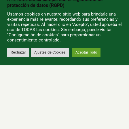
Los más baratos
protección de datos (RGPD)
Más vendidos
Usamos cookies en nuestro sitio web para brindarle una
Blog
experiencia más relevante; recordando sus preferencias y
visitas repetidas. Al hacer clic en "Acepto", usted aprueba el
uso de TODAS las cookies. Sin embargo, puede visitar
AHL INFORMATICA
"Configuración de cookies" para proporcionar un
consentimiento controlado.
Envío y devoluciones
Rechazar
Ajustes de Cookies
Aceptar Todo
Condiciones de Uso
0
Quiénes Somos
Política de Privacidad
Política de Cookies
Tiendas/Horarios
SU CUENTA
Información Personal
Pedidos
Direcciones