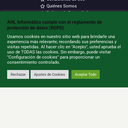
Quiénes Somos
Política de Privacidad
Política de Cookies
AHL Informática cumple con el reglamento de
Tiendas/Horarios
protección de datos (RGPD)
Usamos cookies en nuestro sitio web para brindarle una
SU CUENTA
experiencia más relevante; recordando sus preferencias y
visitas repetidas. Al hacer clic en "Acepto", usted aprueba el
uso de TODAS las cookies. Sin embargo, puede visitar
Información Personal
"Configuración de cookies" para proporcionar un
Pedidos
consentimiento controlado.
Direcciones
Rechazar
Ajustes de Cookies
Aceptar Todo
Contacto
0
AHL Informática - ¡Somos la mejor
tienda de informática de
Lanzarote!
Nuestros valores y principales causas de éxito son el