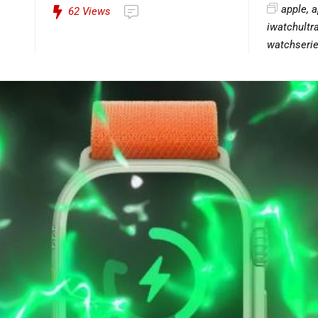
apple
,
a
62
Views
iwatchultr
watchseri