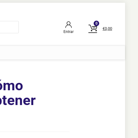
0
€
0,00
Entrar
cómo
btener