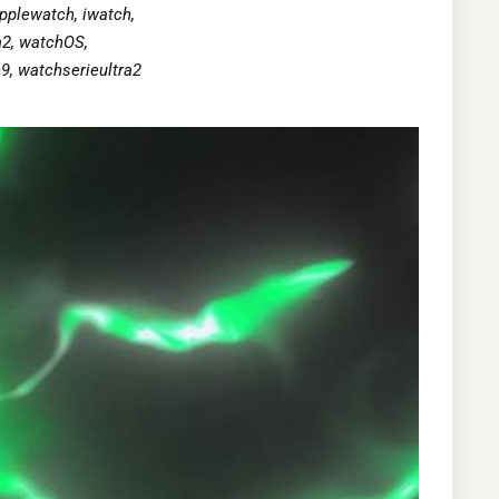
pplewatch
,
iwatch
,
a2
,
watchOS
,
e9
,
watchserieultra2