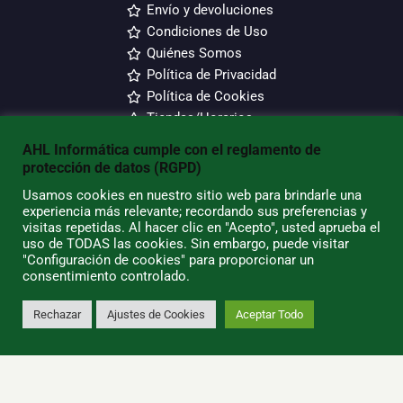
Envío y devoluciones
Condiciones de Uso
Quiénes Somos
Política de Privacidad
Política de Cookies
Tiendas/Horarios
AHL Informática cumple con el reglamento de
SU CUENTA
protección de datos (RGPD)
Usamos cookies en nuestro sitio web para brindarle una
Información Personal
experiencia más relevante; recordando sus preferencias y
visitas repetidas. Al hacer clic en "Acepto", usted aprueba el
Pedidos
uso de TODAS las cookies. Sin embargo, puede visitar
Direcciones
"Configuración de cookies" para proporcionar un
Contacto
consentimiento controlado.
Rechazar
Ajustes de Cookies
Aceptar Todo
0
AHL Informática - ¡Somos la mejor
tienda de informática de
Lanzarote!