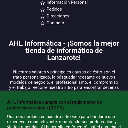
Información Personal
Pedidos
Direcciones
Contacto
AHL Informática - ¡Somos la mejor
tienda de informática de
Lanzarote!
Nuestros valores y principales causas de éxito son el
trato personalizado, la búsqueda incesante de nuevos
modelos de negocio, el profesionalismo, el compromiso
y el trabajo. Recorre nuestro sitio para encontrar decenas
de ofertas, precios convenientes y la mejor financiación
en hasta
12 cuotas sin interés
. Somos líderes en
AHL Informática cumple con el reglamento de
reparación con piezas en stock en nuestros almacenes
protección de datos (RGPD)
de productos Apple, BQ, Samsung, Acer, HP, Toshiba, a los
cuales le podemos dar un soporte técnico apropiado. Si
Usamos cookies en nuestro sitio web para brindarle una
buscas buenos ordenadores portátiles,
¡has llegado al
experiencia más relevante; recordando sus preferencias y
lugar indicado!
visitas repetidas. Al hacer clic en "Acepto", usted aprueba el