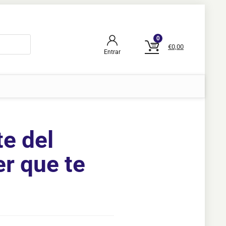
0
€
0,00
Entrar
te del
r que te