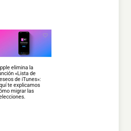
pple elimina la
unción «Lista de
eseos de iTunes»:
quí te explicamos
ómo migrar las
elecciones.