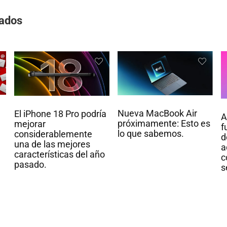
nados
Nueva MacBook Air
El iPhone 18 Pro podría
A
próximamente: Esto es
mejorar
f
lo que sabemos.
considerablemente
d
una de las mejores
a
características del año
c
pasado.
s