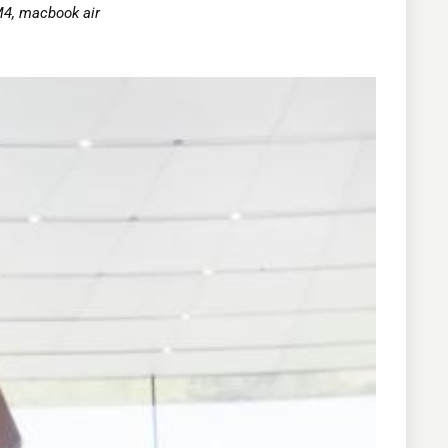
M4
,
macbook air