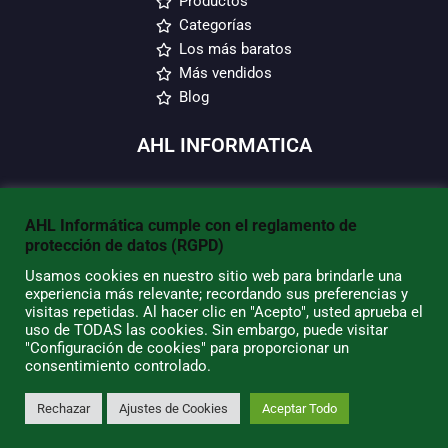
Productos
Categorías
Los más baratos
Más vendidos
Blog
AHL INFORMATICA
Envío y devoluciones
Condiciones de Uso
AHL Informática cumple con el reglamento de
Quiénes Somos
protección de datos (RGPD)
Política de Privacidad
Usamos cookies en nuestro sitio web para brindarle una
Política de Cookies
experiencia más relevante; recordando sus preferencias y
visitas repetidas. Al hacer clic en "Acepto", usted aprueba el
Tiendas/Horarios
uso de TODAS las cookies. Sin embargo, puede visitar
"Configuración de cookies" para proporcionar un
SU CUENTA
consentimiento controlado.
Rechazar
Ajustes de Cookies
Aceptar Todo
Información Personal
0
Pedidos