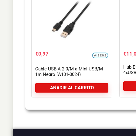
€
0,97
€
11,
Hub E
Cable USB-A 2.0/M a Mini USB/M
4xUSB
1m Negro (A101-0024)
AÑADIR AL CARRITO