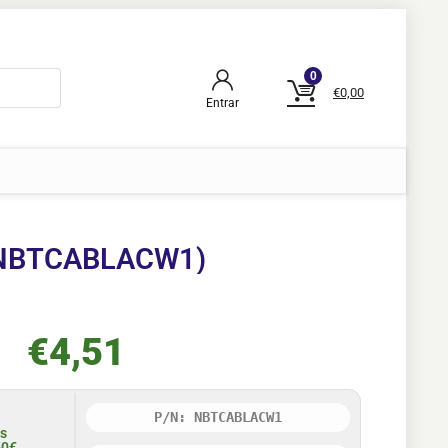
0
€
0,00
Entrar
o(NBTCABLACW1)
€
4,51
P/N: NBTCABLACW1
is
50€