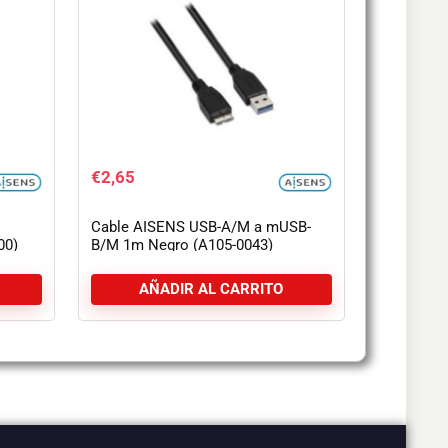
€
2,65
Cable AISENS USB-A/M a mUSB-
00)
B/M 1m Negro (A105-0043)
AÑADIR AL CARRITO