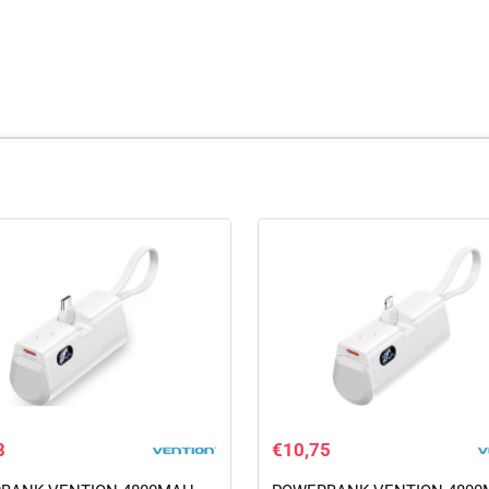
8
€
10,75