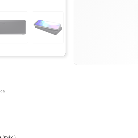
ca
e (máx.)