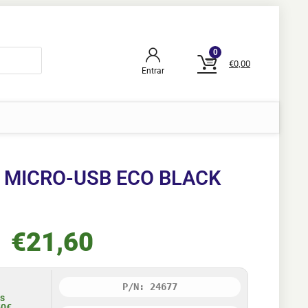
0
€
0,00
Entrar
 MICRO-USB ECO BLACK
€
21,60
P/N: 24677
is
50€