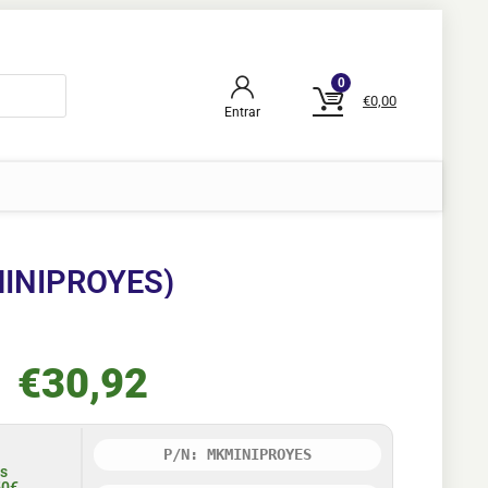
0
€
0,00
Entrar
MINIPROYES)
€
30,92
P/N: MKMINIPROYES
is
50€