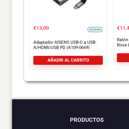
€
13,00
€
11,
Ratón
Adaptador AISENS USB-C a USB-
Rosa 
A/HDMI/USB PD (A109-0669)
AÑADIR AL CARRITO
PRODUCTOS