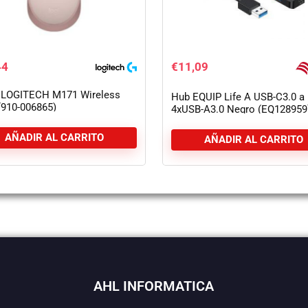
44
€
11,09
 LOGITECH M171 Wireless
Hub EQUIP Life A USB-C3.0 a
(910-006865)
4xUSB-A3.0 Negro (EQ128959
AÑADIR AL CARRITO
AÑADIR AL CARRITO
AHL INFORMATICA