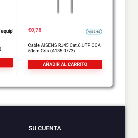
€
0,78
Cable AISENS RJ45 Cat.6 UTP CCA
)
50cm Gris (A135-0773)
AÑADIR AL CARRITO
SU CUENTA