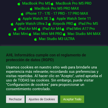
MacBook Pro M5
MacBook Pro M5 PRO
MacBook Pro M5 PRO MAX
iPhone 17 - 17E - 17 PRO - 17 PRO MAX
Apple Watch SE 3
Apple Watch Serie 11
Apple Watch Ultra 3
Airpods PRO
iPad Pro M5
iPad Air M4
iPad Air M4
iPad Mini A17 Pro
Mac Mini
Mac Mini M4 PRO
Mac Studio M4 MAX
Mac Studio M3 ULTRA
AHL Informática cumple con el reglamento de
© 2026 AHL Informática
protección de datos (RGPD)
Usamos cookies en nuestro sitio web para brindarle una
experiencia más relevante; recordando sus preferencias y
visitas repetidas. Al hacer clic en "Acepto", usted aprueba el
uso de TODAS las cookies. Sin embargo, puede visitar
"Configuración de cookies" para proporcionar un
consentimiento controlado.
Rechazar
Ajustes de Cookies
Aceptar Todo
0