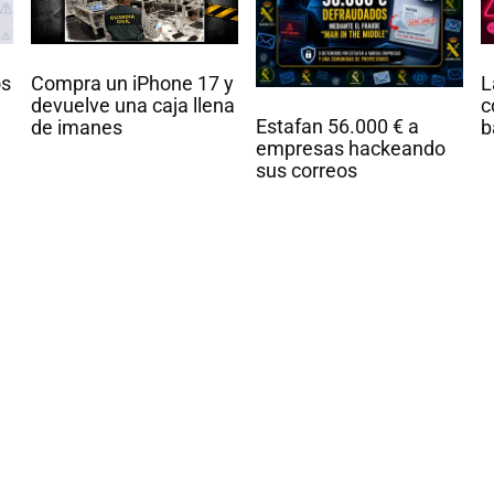
L
Compra un iPhone 17 y
os
c
devuelve una caja llena
Estafan 56.000 € a
b
de imanes
empresas hackeando
sus correos