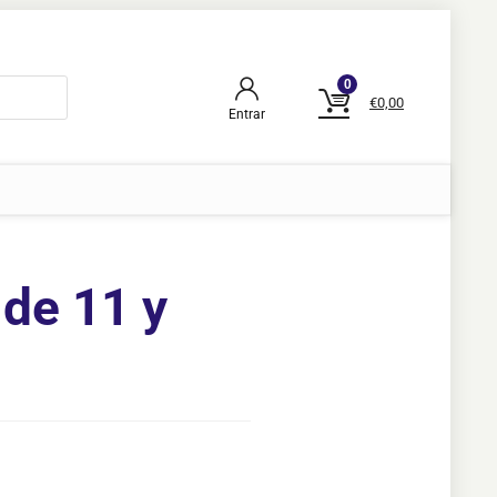
0
€
0,00
Entrar
 de 11 y