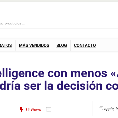
RATOS
MÁS VENDIDOS
BLOG
CONTACTO
elligence con menos 
ría ser la decisión c
apple
,
I
15
Views