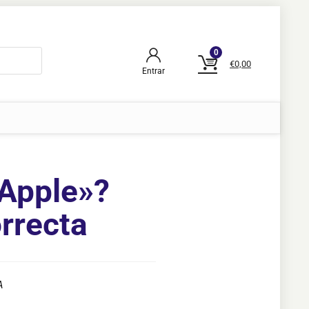
0
€
0,00
Entrar
«Apple»?
orrecta
A