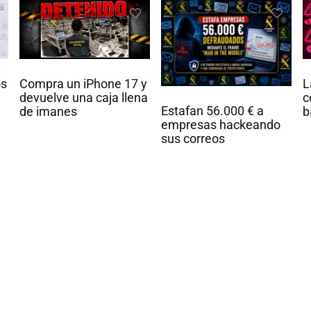
L
Compra un iPhone 17 y
os
c
devuelve una caja llena
Estafan 56.000 € a
b
de imanes
empresas hackeando
sus correos