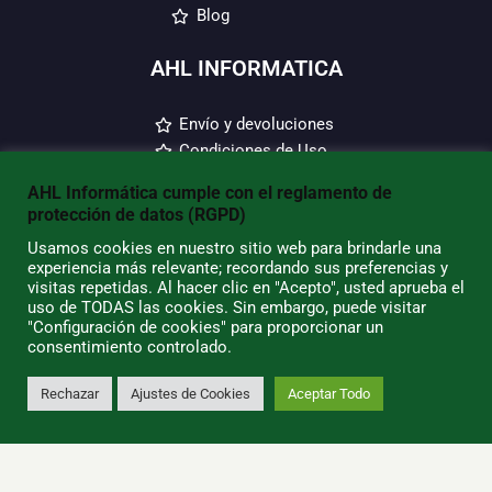
Blog
AHL INFORMATICA
Envío y devoluciones
Condiciones de Uso
Quiénes Somos
AHL Informática cumple con el reglamento de
Política de Privacidad
protección de datos (RGPD)
Política de Cookies
Usamos cookies en nuestro sitio web para brindarle una
Tiendas/Horarios
experiencia más relevante; recordando sus preferencias y
visitas repetidas. Al hacer clic en "Acepto", usted aprueba el
SU CUENTA
uso de TODAS las cookies. Sin embargo, puede visitar
"Configuración de cookies" para proporcionar un
consentimiento controlado.
Información Personal
Pedidos
Rechazar
Ajustes de Cookies
Aceptar Todo
0
Direcciones
Contacto