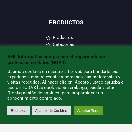
PRODUCTOS
Productos
Categorías
Los más baratos
AHL Informática cumple con el reglamento de
Más vendidos
protección de datos (RGPD)
Blog
Usamos cookies en nuestro sitio web para brindarle una
experiencia más relevante; recordando sus preferencias y
AHL INFORMATICA
visitas repetidas. Al hacer clic en "Acepto", usted aprueba el
uso de TODAS las cookies. Sin embargo, puede visitar
"Configuración de cookies" para proporcionar un
Envío y devoluciones
consentimiento controlado.
Condiciones de Uso
Quiénes Somos
Rechazar
Ajustes de Cookies
Aceptar Todo
0
Política de Privacidad
Política de Cookies
Tiendas/Horarios