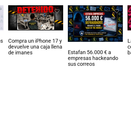
L
Compra un iPhone 17 y
os
c
devuelve una caja llena
Estafan 56.000 € a
b
de imanes
empresas hackeando
sus correos