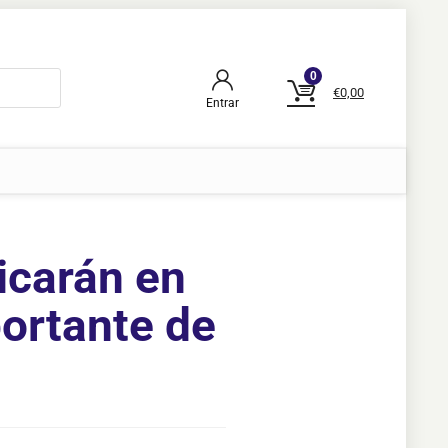
0
€
0,00
Entrar
icarán en
ortante de