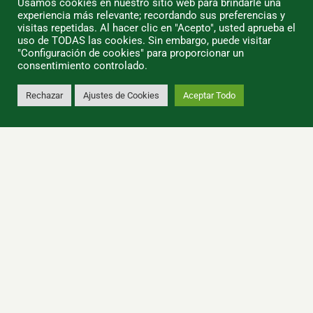
Usamos cookies en nuestro sitio web para brindarle una
Categorías
experiencia más relevante; recordando sus preferencias y
Los más baratos
visitas repetidas. Al hacer clic en "Acepto", usted aprueba el
Más vendidos
uso de TODAS las cookies. Sin embargo, puede visitar
"Configuración de cookies" para proporcionar un
Blog
consentimiento controlado.
AHL INFORMATICA
Rechazar
Ajustes de Cookies
Aceptar Todo
0
Envío y devoluciones
Condiciones de Uso
Quiénes Somos
Política de Privacidad
Política de Cookies
Tiendas/Horarios
SU CUENTA
Información Personal
Pedidos
Direcciones